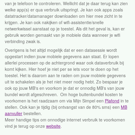
van je telefoon te controleren. Wellicht dat je daar terug kan zien
welke app(s) er qua verbruik uitspringt. Je kan ook apps zoals
datatracker/datamanager downloaden om hier mee zicht in te
krijgen. Je kan ook nakijken of wifi-assistentie/snelle
netwerkwissel aanstaat op je toestel. Als dit het geval is, kan er
gebruik worden gemaakt van je mobiele data wanneer je wifi
verbinding zwak is.
Overigens is het altijd mogelijk dat er een datasessie wordt
opgestart indien jouw mobiele gegevens aan staat. Er lopen
allerlei processen op de achtergrond waar ook dataverbruik bij
komt kijken. Hier hoef je niet per se iets voor te doen op het
toestel. Het is daarom aan te raden om jouw mobiele gegevens
uit te schakelen als je het niet meer nodig hebt. Zo bespaar je
ook op jouw MB's en voorkom je dat er onnodig MB's van jouw
bundel wordt afgeschreven. Om hoge buitenbundel kosten te
voorkomen is het raadzaam om via Mijn Simpel een
Plafond
in te
stellen. Ook kan je tijdig (bij ontvangst van de 80% sms) een
MB
aanvuller
bestellen.
Meer handige tips om onnodige internet verbruik te voorkomen
vind je terug op onze
website
.