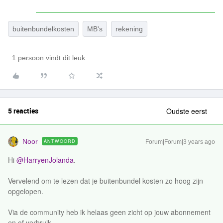
buitenbundelkosten
MB's
rekening
1 persoon vindt dit leuk
5 reacties
Oudste eerst
Noor
ANTWOORD
Forum|Forum|3 years ago
Hi
@HarryenJolanda
.
Vervelend om te lezen dat je buitenbundel kosten zo hoog zijn
opgelopen.
Via de community heb ik helaas geen zicht op jouw abonnement
en of verbruik.