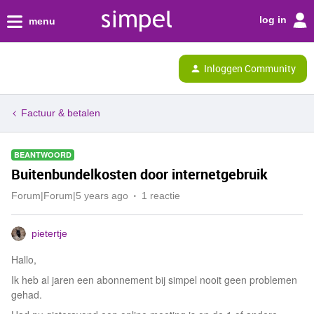
log in
menu
Inloggen Community
Factuur & betalen
BEANTWOORD
Buitenbundelkosten door internetgebruik
Forum|Forum|5 years ago
1 reactie
pietertje
Hallo,
Ik heb al jaren een abonnement bij simpel nooit geen problemen
gehad.