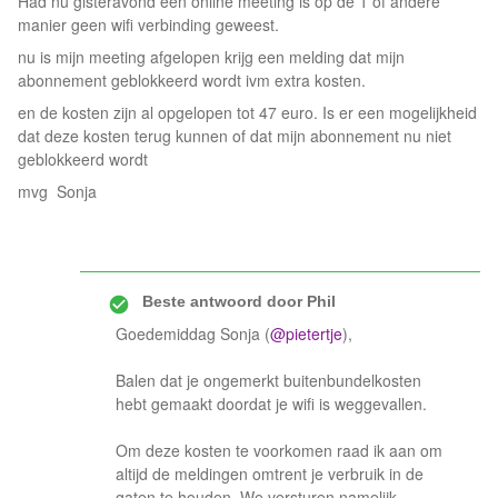
Had nu gisteravond een online meeting is op de 1 of andere
manier geen wifi verbinding geweest.
nu is mijn meeting afgelopen krijg een melding dat mijn
abonnement geblokkeerd wordt ivm extra kosten.
en de kosten zijn al opgelopen tot 47 euro. Is er een mogelijkheid
dat deze kosten terug kunnen of dat mijn abonnement nu niet
geblokkeerd wordt
mvg Sonja
Beste antwoord door
Phil
Goedemiddag Sonja (
@pietertje
),
Balen dat je ongemerkt buitenbundelkosten
hebt gemaakt doordat je wifi is weggevallen.
Om deze kosten te voorkomen raad ik aan om
altijd de meldingen omtrent je verbruik in de
gaten te houden. We versturen namelijk