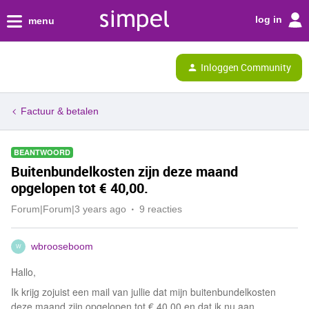
log in
menu
Inloggen Community
Factuur & betalen
BEANTWOORD
Buitenbundelkosten zijn deze maand
opgelopen tot € 40,00.
Forum|Forum|3 years ago
9 reacties
wbrooseboom
W
Hallo,
Ik krijg zojuist een mail van jullie dat mijn buitenbundelkosten
deze maand zijn opgelopen tot € 40,00 en dat ik nu aan