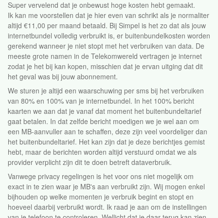
Super vervelend dat je onbewust hoge kosten hebt gemaakt.
Ik kan me voorstellen dat je hier even van schrikt als je normaliter
altijd €11,00 per maand betaald. Bij Simpel is het zo dat als jouw
internetbundel volledig verbruikt is, er buitenbundelkosten worden
gerekend wanneer je niet stopt met het verbruiken van data. De
meeste grote namen in de Telekomwereld vertragen je internet
zodat je het bij kan kopen, misschien dat je ervan uitging dat dit
het geval was bij jouw abonnement.
We sturen je altijd een waarschuwing per sms bij het verbruiken
van 80% en 100% van je internetbundel. In het 100% bericht
kaarten we aan dat je vanaf dat moment het buitenbundeltarief
gaat betalen. In dat zelfde bericht moedigen we je wel aan om
een MB-aanvuller aan te schaffen, deze zijn veel voordeliger dan
het buitenbundeltarief. Het kan zijn dat je deze berichtjes gemist
hebt, maar de berichten worden altijd verstuurd omdat we als
provider verplicht zijn dit te doen betreft dataverbruik.
Vanwege privacy regelingen is het voor ons niet mogelijk om
exact in te zien waar je MB's aan verbruikt zijn. Wij mogen enkel
bijhouden op welke momenten je verbruik begint en stopt en
hoeveel daarbij verbruikt wordt. Ik raad je aan om de instellingen
van je telefoon te controleren. Wellicht dat je daar terug kan zien