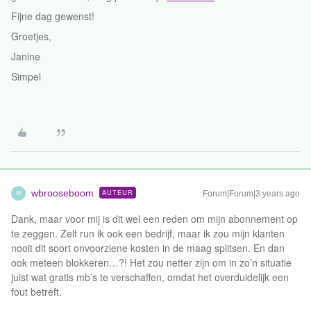
Fijne dag gewenst!
Groetjes,
Janine
Simpel
wbrooseboom
AUTEUR
Forum|Forum|3 years ago
W
Dank, maar voor mij is dit wel een reden om mijn abonnement op
te zeggen. Zelf run ik ook een bedrijf, maar ik zou mijn klanten
nooit dit soort onvoorziene kosten in de maag splitsen. En dan
ook meteen blokkeren…?! Het zou netter zijn om in zo’n situatie
juist wat gratis mb’s te verschaffen, omdat het overduidelijk een
fout betreft.