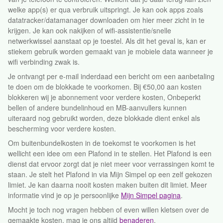
welke app(s) er qua verbruik uitspringt. Je kan ook apps zoals
datatracker/datamanager downloaden om hier meer zicht in te
krijgen. Je kan ook nakijken of wifi-assistentie/snelle
netwerkwissel aanstaat op je toestel. Als dit het geval is, kan er
stiekem gebruik worden gemaakt van je mobiele data wanneer je
wifi verbinding zwak is.
Je ontvangt per e-mail inderdaad een bericht om een aanbetaling
te doen om de blokkade te voorkomen. Bij €50,00 aan kosten
blokkeren wij je abonnement voor verdere kosten, Onbeperkt
bellen of andere bundelinhoud en MB-aanvullers kunnen
uiteraard nog gebruikt worden, deze blokkade dient enkel als
bescherming voor verdere kosten.
Om buitenbundelkosten in de toekomst te voorkomen is het
wellicht een idee om een Plafond in te stellen. Het Plafond is een
dienst dat ervoor zorgt dat je niet meer voor verrassingen komt te
staan. Je stelt het Plafond in via Mijn Simpel op een zelf gekozen
limiet. Je kan daarna nooit kosten maken buiten dit limiet. Meer
informatie vind je op je persoonlijke
Mijn Simpel pagina
.
Mocht je toch nog vragen hebben of even willen kletsen over de
gemaakte kosten, mag je ons altijd
benaderen
.