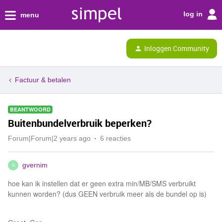
log in
menu
Inloggen Community
Factuur & betalen
BEANTWOORD
Buitenbundelverbruik beperken?
Forum|Forum|2 years ago
6 reacties
gvernim
G
hoe kan ik instellen dat er geen extra min/MB/SMS verbruikt
kunnen worden? (dus GEEN verbruik meer als de bundel op is)