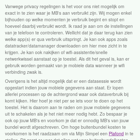
Vanwege privacy regelingen is het voor ons niet mogelijk om
exact in te zien waar je MB's aan verbruikt zijn. Wij mogen enkel
bijhouden op welke momenten je verbruik begint en stopt en
hoeveel daarbij verbruikt wordt. Ik raad je aan om de instellingen
van je telefoon te controleren. Wellicht dat je daar terug kan zien
welke app(s) er qua verbruik uitspringt. Je kan ook apps zoals
datatracker/datamanager downloaden om hier mee zicht in te
krijgen. Je kan ook nakijken of wifi-assistentie/snelle
netwerkwissel aanstaat op je toestel. Als dit het geval is, kan er
gebruik worden gemaakt van je mobiele data wanneer je wifi
verbinding zwak is.
Overigens is het altijd mogelijk dat er een datasessie wordt
opgestart indien jouw mobiele gegevens aan staat. Er lopen
allerlei processen op de achtergrond waar ook dataverbruik bij
komt kijken. Hier hoef je niet per se iets voor te doen op het
toestel. Het is daarom aan te raden om jouw mobiele gegevens
uit te schakelen als je het niet meer nodig hebt. Zo bespaar je
ook op jouw MB's en voorkom je dat er onnodig MB's van jouw
bundel wordt afgeschreven. Om hoge buitenbundel kosten te
voorkomen is het raadzaam om via Mijn Simpel een
Plafond
in te