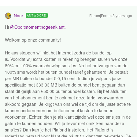
Noor
ANTWOORD
Forum|Forum|3 years ago
Hi
@Opditmomentnogeenklant
,
Welkom op onze community!
Helaas stoppen wij niet het internet zodra de bundel op
is. Voordat wij extra kosten in rekening brengen sturen we onze
80% en 100% waarschuwing sms'jes. Na het ontvangen van de
100% sms wordt het buiten bundel tarief gehanteerd. Je betaalt
per MB buiten de bundel € 0,15 cent. Indien je volgens jouw
specificatie met 333,33 MB buiten de bundel bent gegaan dan
staat dit gelijk aan €50,00 buitenbundel kosten. Bij het afsluiten
van het abonnement ben je ook met deze tarief voorwaarden
akkoord gegaan. Je krijgt van ons wel de tijd om de juiste actie te
kunnen ondernemen om buitenbundel kosten te kunnen
voorkomen. Echter, dien je als klant zijnde wel deze sms'jes in de
gaten te kunnen houden. Wil je liever niet omkijken naar deze
sms'jes? Dan kan je het Plafond instellen. Het Plafond is
inderdaad betaald voor klant die ná 2017 klant zijn geworden. De