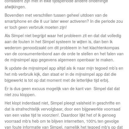
consistent zijn met in elke tijdsperiode andere onderlinge
afwijkingen.
Bovendien met verschillen tussen geheel uitdoen van de
smartphone en die 8 uur later weer activeren? In die periode zou
er toch geen verbruik moeten zijn!
Als Simpel niet begrijpt waar het probleem zit en dat dat volledig
aan de fouten in het Simpel systeem te wijten is, dan ben ik
wederom genoodzaakt om dit probleem in het klachtenkompas
van de consumentenbond aan de orde te stellen en het falen van
de mijnsimpel app gegevens algemeen openbaar te maken.
Ik update de mijnsimpel app altijd als ik naar mijn tegoed mb’s en
het mb verbruik kijk, dan staat er in de mijnsimpel app dat die
bijgewerkt is tot op dat moment met de letterlijke tijd erbij.
Er is dus geen excuus mogelijk van de kant van Simpel dat dat
niet zou kloppen.
Het klopt inderdaad niet, Simpel pleegt valsheid in geschrifte en
dat is strafrechtelijk vervolgbaar, door een bijgewerkte voorraad
van een valse tijd te voorzien!. Daardoor lijkt het of ik genoeg
voorraad mb's heb om te blijven internetten, 100% ten gevolge
van foute informatie van Simpel, namelijk het tegoed mb's op dat