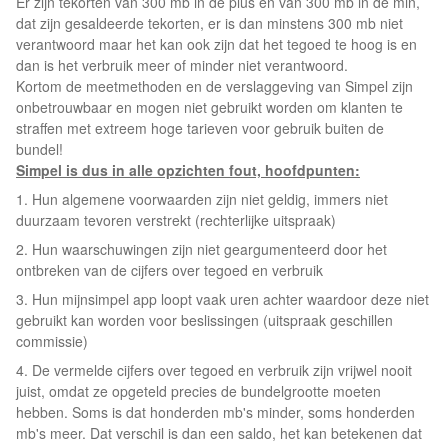
Er zijn tekorten van 300 mb in de plus en van 300 mb in de min,
dat zijn gesaldeerde tekorten, er is dan minstens 300 mb niet
verantwoord maar het kan ook zijn dat het tegoed te hoog is en
dan is het verbruik meer of minder niet verantwoord.
Kortom de meetmethoden en de verslaggeving van Simpel zijn
onbetrouwbaar en mogen niet gebruikt worden om klanten te
straffen met extreem hoge tarieven voor gebruik buiten de
bundel!
Simpel is dus in alle opzichten fout, hoofdpunten:
1. Hun algemene voorwaarden zijn niet geldig, immers niet
duurzaam tevoren verstrekt (rechterlijke uitspraak)
2. Hun waarschuwingen zijn niet geargumenteerd door het
ontbreken van de cijfers over tegoed en verbruik
3. Hun mijnsimpel app loopt vaak uren achter waardoor deze niet
gebruikt kan worden voor beslissingen (uitspraak geschillen
commissie)
4. De vermelde cijfers over tegoed en verbruik zijn vrijwel nooit
juist, omdat ze opgeteld precies de bundelgrootte moeten
hebben. Soms is dat honderden mb's minder, soms honderden
mb's meer. Dat verschil is dan een saldo, het kan betekenen dat