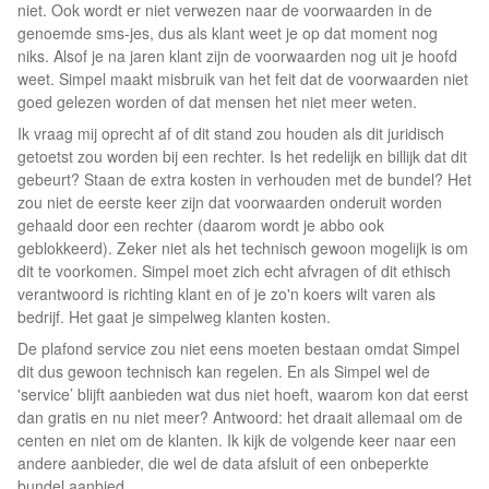
niet. Ook wordt er niet verwezen naar de voorwaarden in de
genoemde sms-jes, dus als klant weet je op dat moment nog
niks. Alsof je na jaren klant zijn de voorwaarden nog uit je hoofd
weet. Simpel maakt misbruik van het feit dat de voorwaarden niet
goed gelezen worden of dat mensen het niet meer weten.
Ik vraag mij oprecht af of dit stand zou houden als dit juridisch
getoetst zou worden bij een rechter. Is het redelijk en billijk dat dit
gebeurt? Staan de extra kosten in verhouden met de bundel? Het
zou niet de eerste keer zijn dat voorwaarden onderuit worden
gehaald door een rechter (daarom wordt je abbo ook
geblokkeerd). Zeker niet als het technisch gewoon mogelijk is om
dit te voorkomen. Simpel moet zich echt afvragen of dit ethisch
verantwoord is richting klant en of je zo'n koers wilt varen als
bedrijf. Het gaat je simpelweg klanten kosten.
De plafond service zou niet eens moeten bestaan omdat Simpel
dit dus gewoon technisch kan regelen. En als Simpel wel de
'service’ blijft aanbieden wat dus niet hoeft, waarom kon dat eerst
dan gratis en nu niet meer? Antwoord: het draait allemaal om de
centen en niet om de klanten. Ik kijk de volgende keer naar een
andere aanbieder, die wel de data afsluit of een onbeperkte
bundel aanbied.