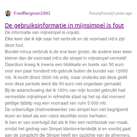
FredBergman1941
Forum|Forum|3 years ago
De gebruiksinformatie in mijnsimpel is fout
De informatie van mijnsimpel is onjuist.
Elke keer dat ik kijk naar het verbruik en de voorraad mb's zijn
deze fout.
Bundel minus verbruik is de ene keer groter, de andere keer weer
kleiner dan de voorraad mb's die simpel in mijnsimpel vermeld!
Daardoor kreeg ik ineens een blokkade en boete van 50 euro
voor een paar honderd mb gebruik buiten de bundel van 12000
mb. Ik kocht direct 3000 mb erbij, maar ondanks dat deze geldt
voor deze periode werd die 50 euro niet ongedaan gemaakt.
Bij de waarschuwing dat ik 100% van mijn bundel gebruikt had
vermeldde mijnsimpel in refreshte staat op het op dat moment
geldige tijdstip nog een voorraad van ruim 5.000 mb.
De onbenullige chatmedewerker van simpel kon niet begrijpend
lezen en bleef als een robot dezelfde onzin herhalen.
Ik ben er van overtuigd dat als ik hier een rechtszaak van maak,
omdat het gedrag van Simpel klantonvriendelijk is en voorbij gaat
aan de zorgplicht die Simpel heeft ten opzichte van de afnemers,