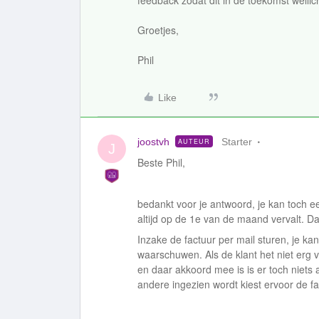
feedback zodat dit in de toekomst wellich
Groetjes,
Phil
Like
joostvh
Starter
AUTEUR
J
Beste Phil,
bedankt voor je antwoord, je kan toch 
altijd op de 1e van de maand vervalt. Da
Inzake de factuur per mail sturen, je ka
waarschuwen. Als de klant het niet erg v
en daar akkoord mee is is er toch niets 
andere ingezien wordt kiest ervoor de fa