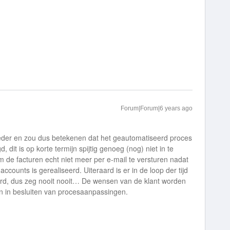
Forum|Forum|6 years ago
 ieder en zou dus betekenen dat het geautomatiseerd proces
 dit is op korte termijn spijtig genoeg (nog) niet in te
 de facturen echt niet meer per e-mail te versturen nadat
counts is gerealiseerd. Uiteraard is er in de loop der tijd
rd, dus zeg nooit nooit… De wensen van de klant worden
 in besluiten van procesaanpassingen.