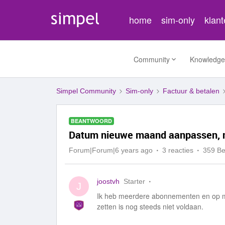
home
sim-only
klan
Community
Knowledge
Simpel Community
Sim-only
Factuur & betalen
BEANTWOORD
Datum nieuwe maand aanpassen, n
Forum|Forum|6 years ago
3 reacties
359 B
joostvh
Starter
J
Ik heb meerdere abonnementen en op mi
zetten is nog steeds niet voldaan.