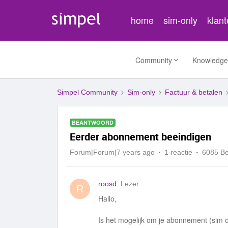
home
sim-only
klan
Community
Knowledge
Simpel Community
Sim-only
Factuur & betalen
BEANTWOORD
Eerder abonnement beeindigen
Forum|Forum|7 years ago
1 reactie
6085 B
roosd
Lezer
R
Hallo,
Is het mogelijk om je abonnement (sim o