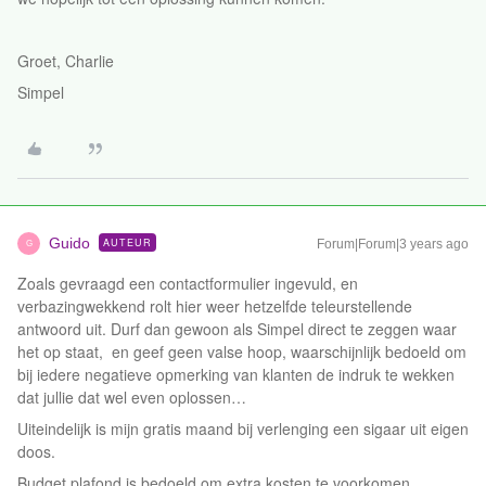
Groet, Charlie
Simpel
Guido
AUTEUR
Forum|Forum|3 years ago
G
Zoals gevraagd een contactformulier ingevuld, en
verbazingwekkend rolt hier weer hetzelfde teleurstellende
antwoord uit. Durf dan gewoon als Simpel direct te zeggen waar
het op staat, en geef geen valse hoop, waarschijnlijk bedoeld om
bij iedere negatieve opmerking van klanten de indruk te wekken
dat jullie dat wel even oplossen…
Uiteindelijk is mijn gratis maand bij verlenging een sigaar uit eigen
doos.
Budget plafond is bedoeld om extra kosten te voorkomen,