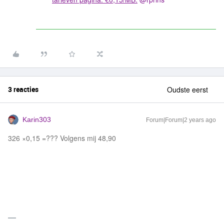
3 reacties
Oudste eerst
Karin303
Forum|Forum|2 years ago
326 ×0,15 =??? Volgens mij 48,90