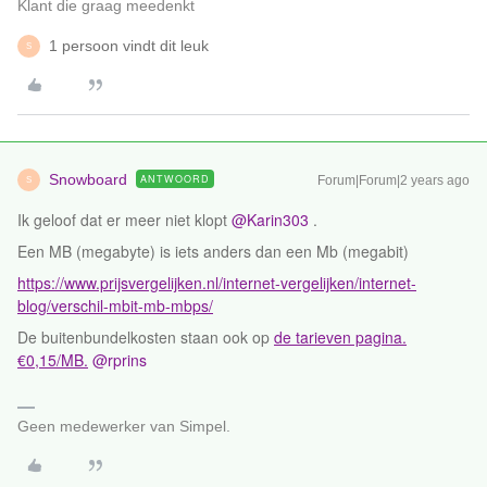
Klant die graag meedenkt
1 persoon vindt dit leuk
S
Snowboard
ANTWOORD
Forum|Forum|2 years ago
S
Ik geloof dat er meer niet klopt
@Karin303
.
Een MB (megabyte) is iets anders dan een Mb (megabit)
https://www.prijsvergelijken.nl/internet-vergelijken/internet-
blog/verschil-mbit-mb-mbps/
De buitenbundelkosten staan ook op
de tarieven pagina.
€0,15/MB.
@rprins
Geen medewerker van Simpel.