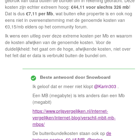
gebruik van data buiten de bundel om in rekening gebracht. Deze
kosten zijn echter extreem hoog:
€44,11 voor slechts 326 mb
!
Dat is dus
€7,11 per Mb
, wat buiten elke propertie is en ook nog
eens niet in overeenstemming met de genoemde kosten van
€0,15/mb elders op het community forum.
Ik wens een uitleg over deze extreme kosten per Mb en waarom
de kosten afwijken van de genoemde kosten. Voor de
duidelijkheid: het gaat om de hoge, afwijkende kosten, niet over
het feit dat er data is verbruikt buiten de bundel om.
Beste antwoord door
Snowboard
Ik geloof dat er meer niet klopt
@Karin303
.
Een MB (megabyte) is iets anders dan een Mb
(megabit)
https://www.prijsvergelijken.nl/internet-
vergelijken/internet-blog/verschil-mbit-mb-
mbps/
De buitenbundelkosten staan ook op
de
tarieven pagina. €0,15/MB.
@rprins