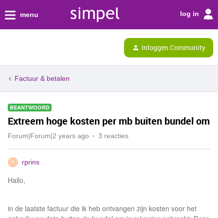
log in
menu
Inloggen Community
Factuur & betalen
BEANTWOORD
Extreem hoge kosten per mb buiten bundel om
Forum|Forum|2 years ago
3 reacties
rprins
R
Hallo,
in de laatste factuur die ik heb ontvangen zijn kosten voor het