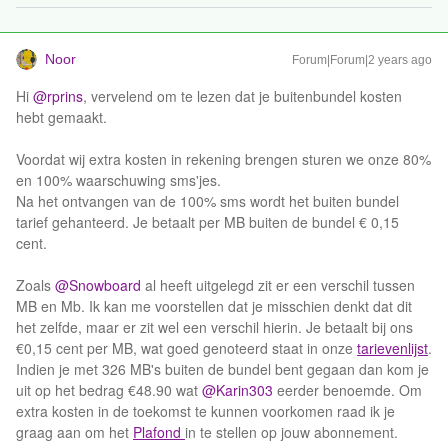
Noor
Forum|Forum|2 years ago
Hi
@rprins
, vervelend om te lezen dat je buitenbundel kosten
hebt gemaakt.
Voordat wij extra kosten in rekening brengen sturen we onze 80%
en 100% waarschuwing sms'jes.
Na het ontvangen van de 100% sms wordt het buiten bundel
tarief gehanteerd. Je betaalt per MB buiten de bundel € 0,15
cent.
​​​​​Zoals ​
@Snowboard
al heeft uitgelegd zit er een verschil tussen
MB en Mb. Ik kan me voorstellen dat je misschien denkt dat dit
het zelfde, maar er zit wel een verschil hierin. Je betaalt bij ons
€0,15 cent per MB, wat goed genoteerd staat in onze
tarievenlijst
.
Indien je met 326 MB's buiten de bundel bent gegaan dan kom je
uit op het bedrag €48.90 wat
@Karin303
eerder benoemde. Om
extra kosten in de toekomst te kunnen voorkomen raad ik je
graag aan om het
Plafond
in te stellen op jouw abonnement.