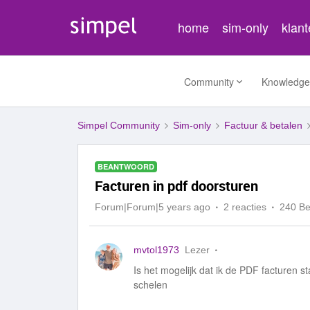
home
sim-only
klan
Community
Knowledge
Simpel Community
Sim-only
Factuur & betalen
BEANTWOORD
Facturen in pdf doorsturen
Forum|Forum|5 years ago
2 reacties
240 B
mvtol1973
Lezer
Is het mogelijk dat ik de PDF facturen 
schelen