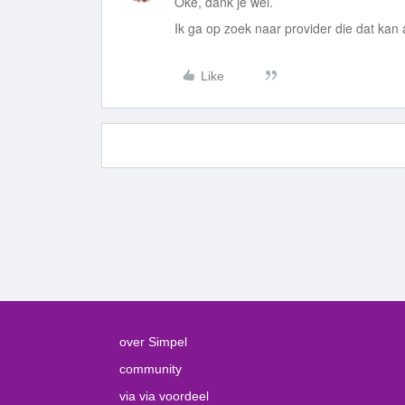
Oke, dank je wel.
Ik ga op zoek naar provider die dat kan
Like
over Simpel
community
via via voordeel