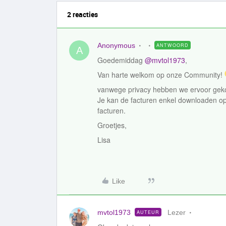
2 reacties
Anonymous
ANTWOORD
A
Goedemiddag
@mvtol1973
,
Van harte welkom op onze Community!
vanwege privacy hebben we ervoor gekoz
Je kan de facturen enkel downloaden op 
facturen.
Groetjes,
Lisa
Like
mvtol1973
Lezer
AUTEUR