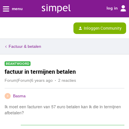
log in
menu
Inloggen Community
Factuur & betalen
BEANTWOORD
factuur in termijnen betalen
Forum|Forum|6 years ago
2 reacties
Basma
B
Ik moet een facturen van 57 euro betalen kan ik die in termijnen
afbetalen?