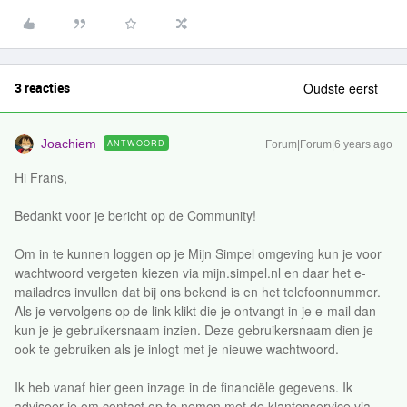
3 reacties
Oudste eerst
Joachiem
ANTWOORD
Forum|Forum|6 years ago
Hi Frans,
Bedankt voor je bericht op de Community!
Om in te kunnen loggen op je Mijn Simpel omgeving kun je voor
wachtwoord vergeten kiezen via mijn.simpel.nl en daar het e-
mailadres invullen dat bij ons bekend is en het telefoonnummer.
Als je vervolgens op de link klikt die je ontvangt in je e-mail dan
kun je je gebruikersnaam inzien. Deze gebruikersnaam dien je
ook te gebruiken als je inlogt met je nieuwe wachtwoord.
Ik heb vanaf hier geen inzage in de financiële gegevens. Ik
adviseer je om contact op te nemen met de klantenservice via