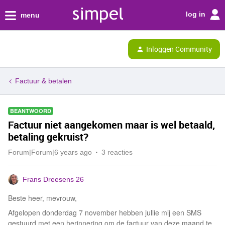
log in
menu
Inloggen Community
Factuur & betalen
BEANTWOORD
Factuur niet aangekomen maar is wel betaald,
betaling gekruist?
Forum|Forum|6 years ago
3 reacties
Frans Dreesens 26
Beste heer, mevrouw,
Afgelopen donderdag 7 november hebben jullie mij een SMS
gestuurd met een herinnering om de factuur van deze maand te