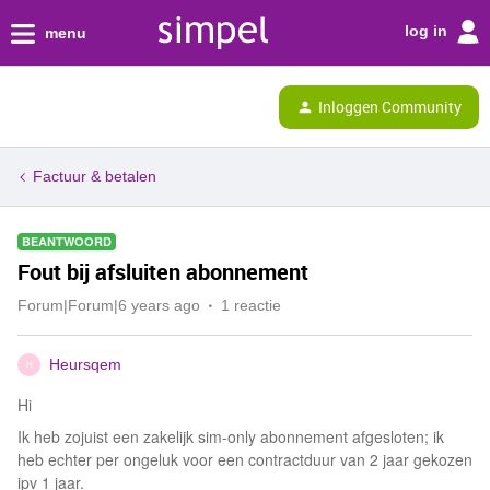
log in
menu
Inloggen Community
Factuur & betalen
BEANTWOORD
Fout bij afsluiten abonnement
Forum|Forum|6 years ago
1 reactie
Heursqem
H
Hi
Ik heb zojuist een zakelijk sim-only abonnement afgesloten; ik
heb echter per ongeluk voor een contractduur van 2 jaar gekozen
ipv 1 jaar.