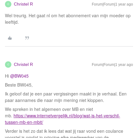
Christel R
Forum|Forum|1 year ago
C
Wel treurig. Het gaat nl om het abonnement van mijn moeder op
leeftijd.
Christel R
Forum|Forum|1 year ago
C
Hi ​
@BW045
Beste BW045,
Ik geloof dat je een paar vergissingen maakt in je verhaal. Een
paar aannames die naar mijn mening niet kloppen.
We spreken in het algemeen over MB en niet
mb.
https://www.internetvergelijk.nl/blog/wat-is-het-verschil-
tussen-mb-en-mbit/
Verder is het zo dat ik lees dat wat jij raar vond een coulance
voorstel is omdat in principe elke medewerker van de