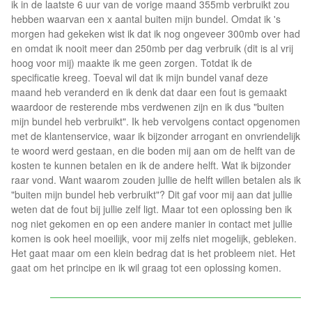
ik in de laatste 6 uur van de vorige maand 355mb verbruikt zou
hebben waarvan een x aantal buiten mijn bundel. Omdat ik 's
morgen had gekeken wist ik dat ik nog ongeveer 300mb over had
en omdat ik nooit meer dan 250mb per dag verbruik (dit is al vrij
hoog voor mij) maakte ik me geen zorgen. Totdat ik de
specificatie kreeg. Toeval wil dat ik mijn bundel vanaf deze
maand heb veranderd en ik denk dat daar een fout is gemaakt
waardoor de resterende mbs verdwenen zijn en ik dus "buiten
mijn bundel heb verbruikt". Ik heb vervolgens contact opgenomen
met de klantenservice, waar ik bijzonder arrogant en onvriendelijk
te woord werd gestaan, en die boden mij aan om de helft van de
kosten te kunnen betalen en ik de andere helft. Wat ik bijzonder
raar vond. Want waarom zouden jullie de helft willen betalen als ik
"buiten mijn bundel heb verbruikt"? Dit gaf voor mij aan dat jullie
weten dat de fout bij jullie zelf ligt. Maar tot een oplossing ben ik
nog niet gekomen en op een andere manier in contact met jullie
komen is ook heel moeilijk, voor mij zelfs niet mogelijk, gebleken.
Het gaat maar om een klein bedrag dat is het probleem niet. Het
gaat om het principe en ik wil graag tot een oplossing komen.