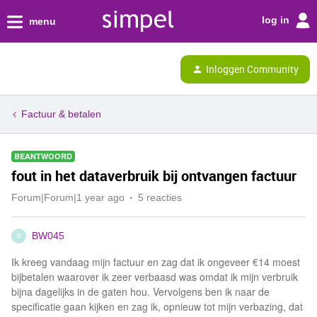
log in
menu
Inloggen Community
Factuur & betalen
BEANTWOORD
fout in het dataverbruik bij ontvangen factuur
Forum|Forum|1 year ago
5 reacties
BW045
B
Ik kreeg vandaag mijn factuur en zag dat ik ongeveer €14 moest
bijbetalen waarover ik zeer verbaasd was omdat ik mijn verbruik
bijna dagelijks in de gaten hou. Vervolgens ben ik naar de
specificatie gaan kijken en zag ik, opnieuw tot mijn verbazing, dat