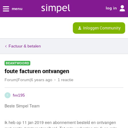
log in
menu
Inloggen Community
Factuur & betalen
BEANTWOORD
foute facturen ontvangen
Forum|Forum|6 years ago
1 reactie
fvv195
F
Beste Simpel Team
ik heb op 11 jan 2019 een abonnement besteld en ontvangen