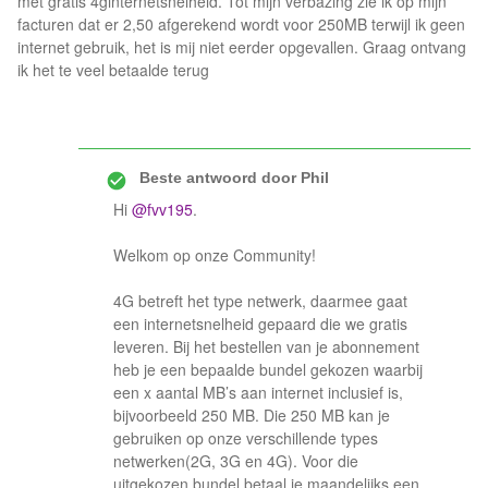
met gratis 4ginternetsnelheid. Tot mijn verbazing zie ik op mijn
facturen dat er 2,50 afgerekend wordt voor 250MB terwijl ik geen
internet gebruik, het is mij niet eerder opgevallen. Graag ontvang
ik het te veel betaalde terug
Beste antwoord door
Phil
Hi
@fvv195
.
Welkom op onze Community!
4G betreft het type netwerk, daarmee gaat
een internetsnelheid gepaard die we gratis
leveren. Bij het bestellen van je abonnement
heb je een bepaalde bundel gekozen waarbij
een x aantal MB’s aan internet inclusief is,
bijvoorbeeld 250 MB. Die 250 MB kan je
gebruiken op onze verschillende types
netwerken(2G, 3G en 4G). Voor die
uitgekozen bundel betaal je maandelijks een