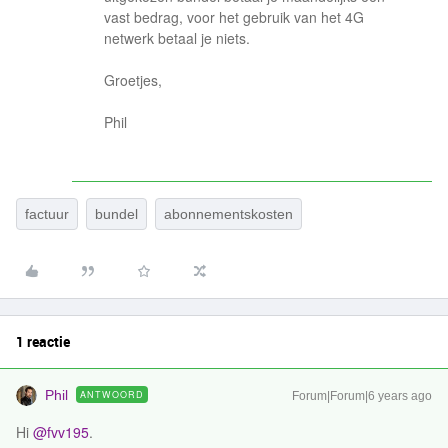
vast bedrag, voor het gebruik van het 4G
netwerk betaal je niets.
Groetjes,
Phil
factuur
bundel
abonnementskosten
1 reactie
Phil
ANTWOORD
Forum|Forum|6 years ago
Hi
@fvv195
.