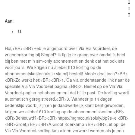



Aan:
U
Hoi,<BR><BR>Heb je al gehoord over Via Via Voordeel, de
vriendenkorting bij Simpel? Ik tip je er graag over omdat ik heel
blij ben met m’n sim-only abonnement en denk dat het ook iets
voor jou is. We krijgen nu allebei €10 korting op de
abonnementskosten als je via mij bestelt! Mooie deal toch?<BR>
<BR>Zo werkt het:<BR><BR>1. Ga via onderstaande link naar de
speciale Via Via Voordeel-pagina.<BR>2. Bestel op de Via Via
Voordeel-pagina het abonnement dat bij je past. De korting wordt
automatisch geregistreerd.<BR>3. Wanneer je 14 dagen
bedenktijd voorbij zijn en je daadwerkelijk klant bent geworden,
krijgen we allebei €10 korting op de abonnementskosten.<BR>
<BR>Benieuwd?<BR><BR>https://mgmco.nl/soluly/pp?s=e <BR>
<BR>Groet,<BR><BR>A.Groot Koerkamp <BR><BR>Let op: de
Via Via Voordeel-korting kan alleen verwerkt worden als je een