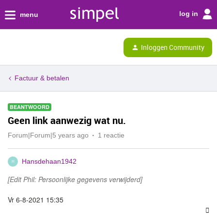
log in
menu
Inloggen Community
Factuur & betalen
BEANTWOORD
Geen link aanwezig wat nu.
Forum|Forum|5 years ago
1 reactie
Hansdehaan1942
H
[Edit Phil: Persoonlijke gegevens verwijderd]
Vr 6-8-2021 15:35
