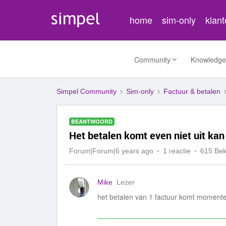
home
sim-only
klan
Community
Knowledge
Simpel Community
Sim-only
Factuur & betalen
BEANTWOORD
Het betalen komt even niet uit kan 
Forum|Forum|6 years ago
1 reactie
615 Be
Mike
Lezer
het betalen van 1 factuur komt momenteel