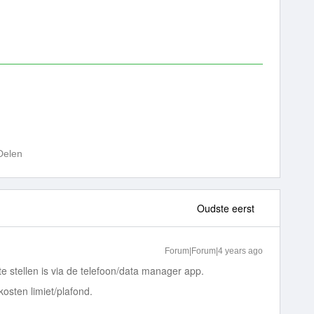
Delen
Oudste eerst
Forum|Forum|4 years ago
e stellen is via de telefoon/data manager app.
kosten limiet/plafond.