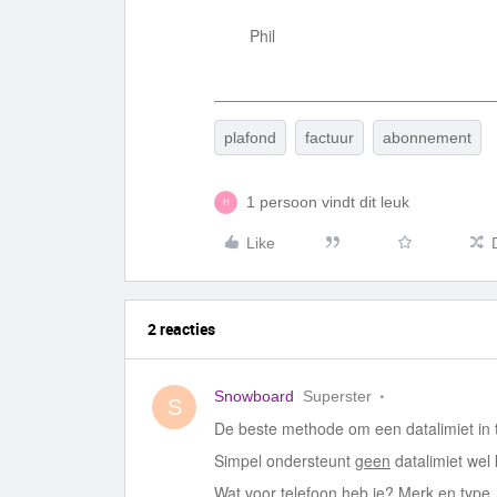
Phil
plafond
factuur
abonnement
1 persoon vindt dit leuk
H
Like
2 reacties
Snowboard
Superster
S
De beste methode om een datalimiet in t
Simpel ondersteunt
geen
datalimiet wel 
Wat voor telefoon heb je? Merk en type.