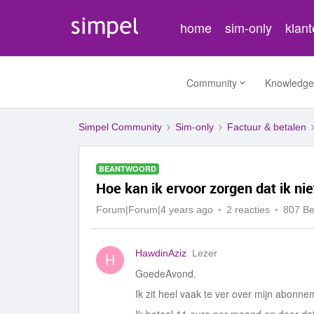
home
sim-only
klan
Community
Knowledge
Simpel Community
Sim-only
Factuur & betalen
BEANTWOORD
Hoe kan ik ervoor zorgen dat ik ni
Forum|Forum|4 years ago
2 reacties
807 B
HawdinAziz
Lezer
H
GoedeAvond.
Ik zit heel vaak te ver over mijn abonne