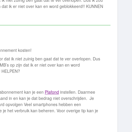
ik niet zuinig ben gaat dat te ver overlopen. Dus ik zou
jn dat ik er niet over kan en word geblokkeerd!! KUNNEN
bonnement kosten!
 dat ik niet zuinig ben gaat dat te ver overlopen. Dus
MB’s op zijn dat ik er niet over kan en word
IJ HELPEN?
e abonnement kan je een
Plafond
instellen. Daarmee
nd in en kan je dat bedrag niet overschrijden. Je
ard opvolgen Veel smartphones hebben een
 het verbruik kan beheren. Voor overige tip kan je