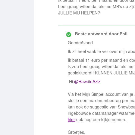
Ik betaal 11 euro per maand en door dat 
heel graag willen dat als me MB’s op zi
JULLIE MIJ HELPEN?
Beste antwoord door
Phil
GoedeAvond.
Ik zit heel vaak te ver over mijn a
Ik betaal 11 euro per maand en door
ik zou heel graag willen dat als me 
geblokkeerd!! KUNNEN JULLIE M
Hi
@HawdinAziz
,
Via het Mijn Simpel account van j
stel je een maximumbedrag per maa
kan ook de suggestie van Snowbo
ingebouwde datamanager waarmee je
hier
ook nog een kijkje nemen.
Groetjes,