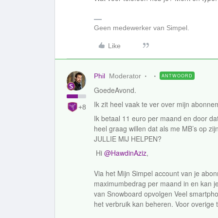
Geen medewerker van Simpel.
Like
Phil
Moderator
ANTWOORD
GoedeAvond.
Ik zit heel vaak te ver over mijn abonne
+8
Ik betaal 11 euro per maand en door dat 
heel graag willen dat als me MB’s op zi
JULLIE MIJ HELPEN?
Hi
@HawdinAziz
,
Via het Mijn Simpel account van je abo
maximumbedrag per maand in en kan je 
van Snowboard opvolgen Veel smartph
het verbruik kan beheren. Voor overige t