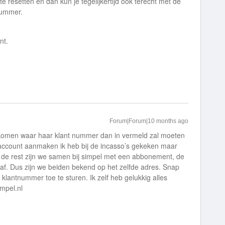
e resetten en dan kun je tegelijkertijd ook terecht met de
nummer.
ent.
Forum|Forum|10 months ago
 komen waar haar klant nummer dan in vermeld zal moeten
account aanmaken ik heb bij de incasso’s gekeken maar
or de rest zijn we samen bij simpel met een abbonement, de
af. Dus zijn we beiden bekend op het zelfde adres. Snap
n klantnummer toe te sturen. Ik zelf heb gelukkig alles
impel.nl