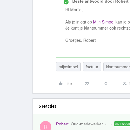
Beste antwoord door
Robert
Hi Marije,
Als je inlogt op
Mijn Simpel
kan je o
Je kunt je klantnummer ook rechtsb
Groetjes, Robert
mijnsimpel
factuur
klantnummer
Like
5 reacties
Robert
Oud-medewerker
ANTWOO
R