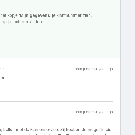
het kopje ‘
Mijn gegevens
’ je klantnummer zien.
op je facturen vinden.
r
Forum|Forum|1 year ago
den
Forum|Forum|1 year ago
bellen met de klantenservice. Zij hebben de mogelijkheid