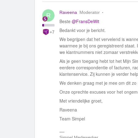
Raveena
Moderator
R
Beste ​
@FransDeWit
Bedankt voor je bericht.
+7
We begrijpen dat het vervelend is wann
waarmee je bij ons geregistreerd staat
we klantnummers niet zomaar verstrek
Als je geen toegang hebt tot het Mijn S
eerdere correspondentie of facturen, r
klantenservice. Zij kunnen je verder hel
We denken graag met je mee om dit zo s
Onze oprechte excuses voor het ongema
Met vriendelijke groet,
Raveena
Team Simpel
Simpel Medewerker