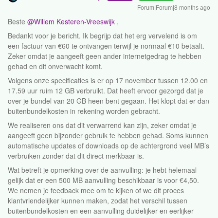
Forum|Forum|8 months ago
Beste ​
@Willem Kesteren-Vreeswijk
,
Bedankt voor je bericht. Ik begrijp dat het erg vervelend is om
een factuur van €60 te ontvangen terwijl je normaal €10 betaalt.
Zeker omdat je aangeeft geen ander internetgedrag te hebben
gehad en dit onverwacht komt.
Volgens onze specificaties is er op 17 november tussen 12.00 en
17.59 uur ruim 12 GB verbruikt. Dat heeft ervoor gezorgd dat je
over je bundel van 20 GB heen bent gegaan. Het klopt dat er dan
buitenbundelkosten in rekening worden gebracht.
We realiseren ons dat dit verwarrend kan zijn, zeker omdat je
aangeeft geen bijzonder gebruik te hebben gehad. Soms kunnen
automatische updates of downloads op de achtergrond veel MB’s
verbruiken zonder dat dit direct merkbaar is.
Wat betreft je opmerking over de aanvulling: je hebt helemaal
gelijk dat er een 500 MB aanvulling beschikbaar is voor €4,50.
We nemen je feedback mee om te kijken of we dit proces
klantvriendelijker kunnen maken, zodat het verschil tussen
buitenbundelkosten en een aanvulling duidelijker en eerlijker