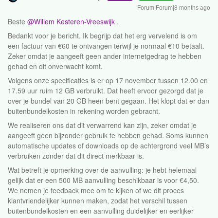
Forum|Forum|8 months ago
Beste ​
@Willem Kesteren-Vreeswijk
,
Bedankt voor je bericht. Ik begrijp dat het erg vervelend is om
een factuur van €60 te ontvangen terwijl je normaal €10 betaalt.
Zeker omdat je aangeeft geen ander internetgedrag te hebben
gehad en dit onverwacht komt.
Volgens onze specificaties is er op 17 november tussen 12.00 en
17.59 uur ruim 12 GB verbruikt. Dat heeft ervoor gezorgd dat je
over je bundel van 20 GB heen bent gegaan. Het klopt dat er dan
buitenbundelkosten in rekening worden gebracht.
We realiseren ons dat dit verwarrend kan zijn, zeker omdat je
aangeeft geen bijzonder gebruik te hebben gehad. Soms kunnen
automatische updates of downloads op de achtergrond veel MB’s
verbruiken zonder dat dit direct merkbaar is.
Wat betreft je opmerking over de aanvulling: je hebt helemaal
gelijk dat er een 500 MB aanvulling beschikbaar is voor €4,50.
We nemen je feedback mee om te kijken of we dit proces
klantvriendelijker kunnen maken, zodat het verschil tussen
buitenbundelkosten en een aanvulling duidelijker en eerlijker