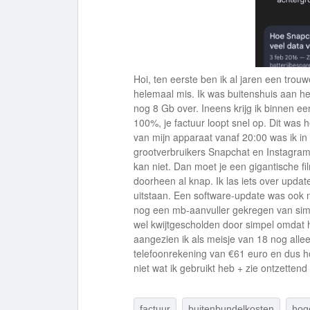
Hoi, ten eerste ben ik al jaren een trouw
helemaal mis. Ik was buitenshuis aan h
nog 8 Gb over. Ineens krijg ik binnen ee
100%, je factuur loopt snel op. Dit was h
van mijn apparaat vanaf 20:00 was ik in
grootverbruikers Snapchat en Instagram
kan niet. Dan moet je een gigantische fil
doorheen al knap. Ik las iets over updat
uitstaan. Een software-update was ook n
nog een mb-aanvuller gekregen van simp
wel kwijtgescholden door simpel omdat he
aangezien ik als meisje van 18 nog alle
telefoonrekening van €61 euro en dus hop
niet wat ik gebruikt heb + zie ontzetten
factuur
buitenbundelkosten
hog