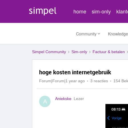
home
sim-only
klan
Community
Knowledge
Simpel Community
Sim-only
Factuur & betalen
hoge kosten internetgebruik
Forum|Forum|1 year ago
3 reacties
154 Be
Aniekske
Lezer
A