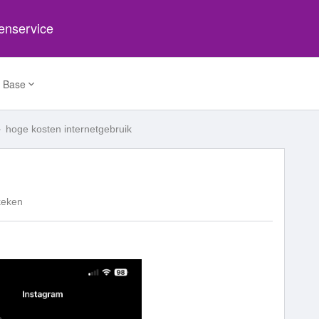
tenservice
 Base
hoge kosten internetgebruik
keken