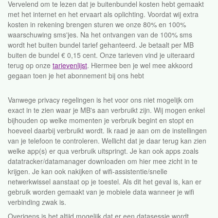
Vervelend om te lezen dat je buitenbundel kosten hebt gemaakt
met het internet en het ervaart als oplichting. Voordat wij extra
kosten in rekening brengen sturen we onze 80% en 100%
waarschuwing sms'jes. Na het ontvangen van de 100% sms
wordt het buiten bundel tarief gehanteerd. Je betaalt per MB
buiten de bundel € 0,15 cent. Onze tarieven vind je uiteraard
terug op onze
tarievenlijst
. Hiermee ben je wel mee akkoord
gegaan toen je het abonnement bij ons hebt
Vanwege privacy regelingen is het voor ons niet mogelijk om
exact in te zien waar je MB's aan verbruikt zijn. Wij mogen enkel
bijhouden op welke momenten je verbruik begint en stopt en
hoeveel daarbij verbruikt wordt. Ik raad je aan om de instellingen
van je telefoon te controleren. Wellicht dat je daar terug kan zien
welke app(s) er qua verbruik uitspringt. Je kan ook apps zoals
datatracker/datamanager downloaden om hier mee zicht in te
krijgen. Je kan ook nakijken of wifi-assistentie/snelle
netwerkwissel aanstaat op je toestel. Als dit het geval is, kan er
gebruik worden gemaakt van je mobiele data wanneer je wifi
verbinding zwak is.
Overigens is het altijd mogelijk dat er een datasessie wordt