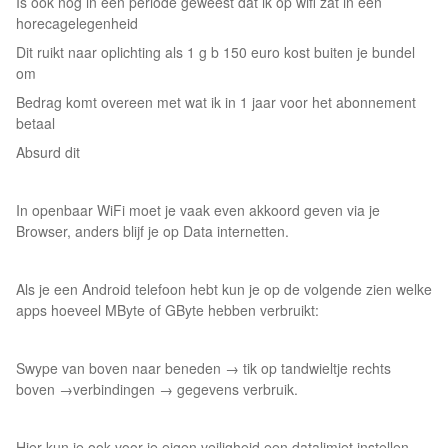
Is ook nog in een periode geweest dat ik op wifi zat in een
horecagelegenheid
Dit ruikt naar oplichting als 1 g b 150 euro kost buiten je bundel
om
Bedrag komt overeen met wat ik in 1 jaar voor het abonnement
betaal
Absurd dit
In openbaar WiFi moet je vaak even akkoord geven via je
Browser, anders blijf je op Data internetten.
Als je een Android telefoon hebt kun je op de volgende zien welke
apps hoeveel MByte of GByte hebben verbruikt:
Swype van boven naar beneden → tik op tandwieltje rechts
boven →verbindingen → gegevens verbruik.
Hier kun je ook voor je eigen veiligheid een datalimiet instellen,