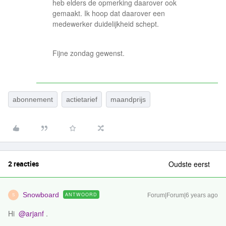
heb elders de opmerking daarover ook
gemaakt. Ik hoop dat daarover een
medewerker duidelijkheid schept.
Fijne zondag gewenst.
abonnement
actietarief
maandprijs
2 reacties
Oudste eerst
Snowboard
ANTWOORD
Forum|Forum|6 years ago
S
Hi
@arjanf
.