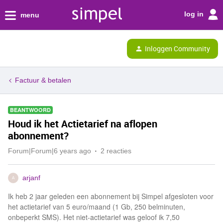
log in
menu
Inloggen Community
Factuur & betalen
BEANTWOORD
Houd ik het Actietarief na aflopen
abonnement?
Forum|Forum|6 years ago
2 reacties
arjanf
A
Ik heb 2 jaar geleden een abonnement bij Simpel afgesloten voor
het actietarief van 5 euro/maand (1 Gb, 250 belminuten,
onbeperkt SMS). Het niet-actietarief was geloof ik 7,50