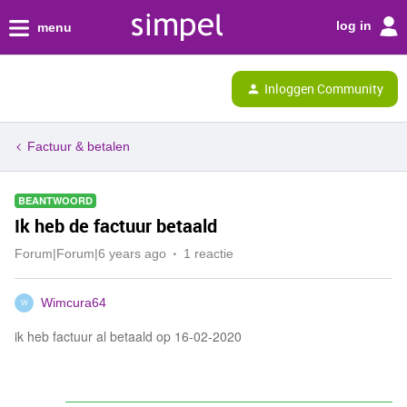
log in
menu
Inloggen Community
Factuur & betalen
BEANTWOORD
Ik heb de factuur betaald
Forum|Forum|6 years ago
1 reactie
Wimcura64
W
ik heb factuur al betaald op 16-02-2020