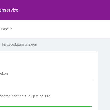
tenservice
 Base
Incassodatum wijzigen
keken
nderen naar de 16e i.p.v. de 11e