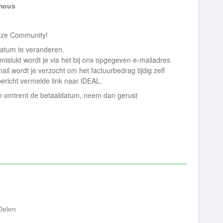
mous
onze Community!
datum te veranderen.
islukt wordt je via het bij ons opgegeven e-mailadres
il wordt je verzocht om het factuurbedrag tijdig zelf
bericht vermelde link naar iDEAL.
n omtrent de betaaldatum, neem dan gerust
Delen