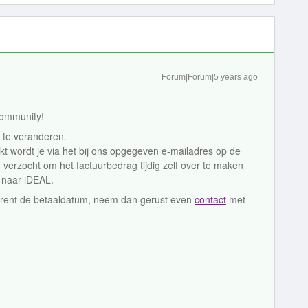
Forum|Forum|5 years ago
Community!
 te veranderen.
t wordt je via het bij ons opgegeven e-mailadres op de
 verzocht om het factuurbedrag tijdig zelf over te maken
k naar iDEAL.
trent de betaaldatum, neem dan gerust even
contact
met