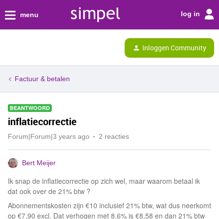
log in
menu
Inloggen Community
Factuur & betalen
BEANTWOORD
inflatiecorrectie
Forum|Forum|3 years ago
2 reacties
Bert Meijer
Ik snap de inflatiecorrectie op zich wel, maar waarom betaal ik
dat ook over de 21% btw ?
Abonnementskosten zijn €10 inclusief 21% btw, wat dus neerkomt
op €7,90 excl. Dat verhogen met 8,6% is €8,58 en dan 21% btw