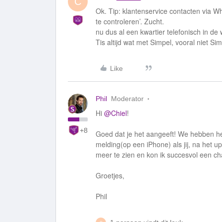
C
Ok. Tip: klantenservice contacten via Wh
te controleren’. Zucht.
nu dus al een kwartier telefonisch in de
Tis altijd wat met Simpel, vooral niet S
Like
Phil
Moderator
Hi
@Chiel
!
+8
Goed dat je het aangeeft! We hebben het 
melding(op een iPhone) als jij, na het 
meer te zien en kon ik succesvol een chat 
Groetjes,
Phil