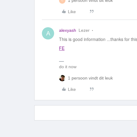
1 persoon vindt dit leuk
C
Like
alexyash
Lezer
A
This is good information ...thanks for thi
FE
do it now
1 persoon vindt dit leuk
Like