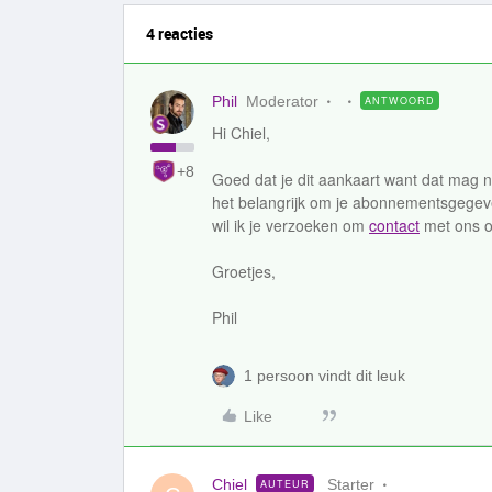
4 reacties
Phil
Moderator
ANTWOORD
Hi Chiel,
+8
Goed dat je dit aankaart want dat mag 
het belangrijk om je abonnementsgegeve
wil ik je verzoeken om
contact
met ons o
Groetjes,
Phil
1 persoon vindt dit leuk
Like
Chiel
Starter
AUTEUR