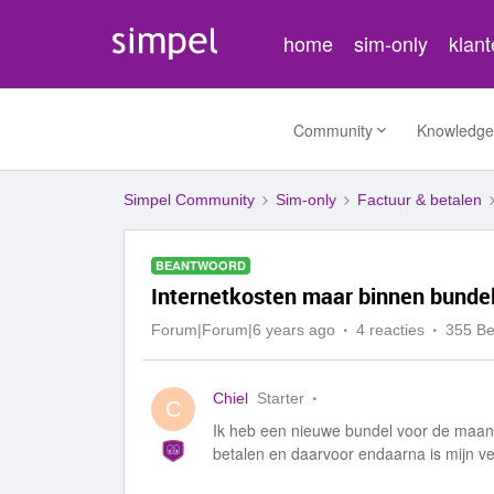
home
sim-only
klan
Community
Knowledge
Simpel Community
Sim-only
Factuur & betalen
BEANTWOORD
Internetkosten maar binnen bundel
Forum|Forum|6 years ago
4 reacties
355 B
Chiel
Starter
C
Ik heb een nieuwe bundel voor de maand 
betalen en daarvoor endaarna is mijn ve