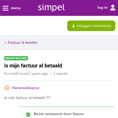
log in
menu
Inloggen Community
Factuur & betalen
BEANTWOORD
is mijn factuur al betaald
Forum|Forum|7 years ago
1 reactie
Hananeabaqouy
H
Is mijn factuur al betaald ??
Beste antwoord door
Sanne