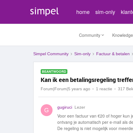
home
sim-only
klan
Community
Knowledge
Simpel Community
Sim-only
Factuur & betalen
BEANTWOORD
Kan ik een betalingsregeling treff
Forum|Forum|5 years ago
1 reactie
317 Be
gugiruci
Lezer
G
Voor een factuur van €20 of hoger kun 
ontvang je automatisch per e-mail als de
De regeling is niet mogelijk voor meerde