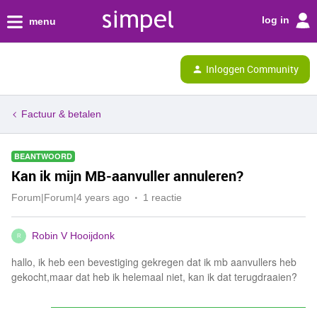
log in
menu
Inloggen Community
Factuur & betalen
BEANTWOORD
Kan ik mijn MB-aanvuller annuleren?
Forum|Forum|4 years ago
1 reactie
Robin V Hooijdonk
R
hallo, ik heb een bevestiging gekregen dat ik mb aanvullers heb
gekocht,maar dat heb ik helemaal niet, kan ik dat terugdraaien?