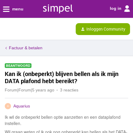
log in
menu
Inloggen Community
Factuur & betalen
BEANTWOORD
Kan ik (onbeperkt) blijven bellen als ik mijn
DATA plafond hebt bereikt?
Forum|Forum|5 years ago
3 reacties
Aquarius
A
Ik wil de onbeperkt bellen optie aanzetten en een dataplafond
instellen.
Wil graag weten of ik ook nog onbeperkt kan bellen als het DATA-