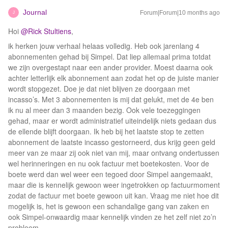
Journal
Forum|Forum|10 months ago
J
Hoi ​
@Rick Stultiens
,
ik herken jouw verhaal helaas volledig. Heb ook jarenlang 4
abonnementen gehad bij Simpel. Dat liep allemaal prima totdat
we zijn overgestapt naar een ander provider. Moest daarna ook
achter letterlijk elk abonnement aan zodat het op de juiste manier
wordt stopgezet. Doe je dat niet blijven ze doorgaan met
incasso’s. Met 3 abonnementen is mij dat gelukt, met de 4e ben
ik nu al meer dan 3 maanden bezig. Ook vele toezeggingen
gehad, maar er wordt administratief uiteindelijk niets gedaan dus
de ellende blijft doorgaan. Ik heb bij het laatste stop te zetten
abonnement de laatste incasso gestorneerd, dus krijg geen geld
meer van ze maar zij ook niet van mij, maar ontvang ondertussen
wel herinneringen en nu ook factuur met boetekosten. Voor de
boete werd dan wel weer een tegoed door Simpel aangemaakt,
maar die is kennelijk gewoon weer ingetrokken op factuurmoment
zodat de factuur met boete gewoon uit kan. Vraag me niet hoe dit
mogelijk is, het is gewoon een schandalige gang van zaken en
ook Simpel-onwaardig maar kennelijk vinden ze het zelf niet zo’n
probleem.