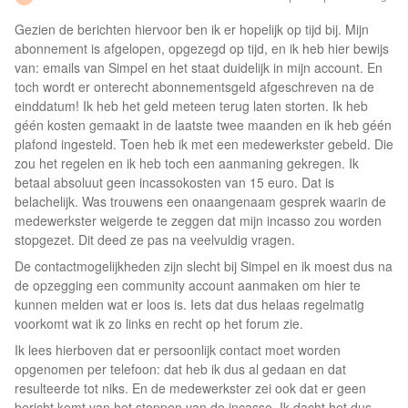
Gezien de berichten hiervoor ben ik er hopelijk op tijd bij. Mijn
abonnement is afgelopen, opgezegd op tijd, en ik heb hier bewijs
van: emails van Simpel en het staat duidelijk in mijn account. En
toch wordt er onterecht abonnementsgeld afgeschreven na de
einddatum! Ik heb het geld meteen terug laten storten. Ik heb
géén kosten gemaakt in de laatste twee maanden en ik heb géén
plafond ingesteld. Toen heb ik met een medewerkster gebeld. Die
zou het regelen en ik heb toch een aanmaning gekregen. Ik
betaal absoluut geen incassokosten van 15 euro. Dat is
belachelijk. Was trouwens een onaangenaam gesprek waarin de
medewerkster weigerde te zeggen dat mijn incasso zou worden
stopgezet. Dit deed ze pas na veelvuldig vragen.
De contactmogelijkheden zijn slecht bij Simpel en ik moest dus na
de opzegging een community account aanmaken om hier te
kunnen melden wat er loos is. Iets dat dus helaas regelmatig
voorkomt wat ik zo links en recht op het forum zie.
Ik lees hierboven dat er persoonlijk contact moet worden
opgenomen per telefoon: dat heb ik dus al gedaan en dat
resulteerde tot niks. En de medewerkster zei ook dat er geen
bericht komt van het stoppen van de incasso. Ik dacht het dus