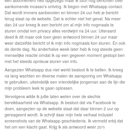
een abonnement heb opgezegd maar ik toch nog berichten over
aankomende incasso's ontving. Ik begon met Whatsapp contact.
Dat wordt immers aanbevolen en binnen 24 uur heb je bericht
terug staat op de website. Dat is echter niet het geval. Na meer
dan 24 uur kreeg ik een bericht om al mijn info nogmaals te
sturen omdat ivm privacy alles verdwijnt na 24 uur. Uiteraard
deed ik dit maar ook toen geen antwoord binnen 24 uur maar
weer datzelfde bericht of ik mijn info nogmaals kon sturen. En ook
de derde dag. Nu anderhalve week later heb ik nog steeds geen
menselijke reactie omdat ik op een gegeven moment gestopt ben
met het steeds opnieuw sturen van info.
Aangezien Whatsapp dus niet werkt besloot ik te bellen. Ik kreeg
na lang wachten en diverse malen de aansporing om Whatsapp
te gebruiken, uiteindelijk een vriendelijke jongeman aan de lijn die
mijn probleem leek te gaan oplossen.
Vervolgens wilde ik jullie laten weten over de slechte
bereikbaarheid via Whatsapp. Ik besloot dat via Facebook te
doen, aangezien op de website staat dat daar binnen 2 uur op
gereageerd wordt. Ik schrijf daar mijn hele verhaal inclusief
screenshots van de Whatsapp geschiedenis. Ik vermeld erbij dat
het om een klacht gaat. Krijg ik als antwoord weer zo'n