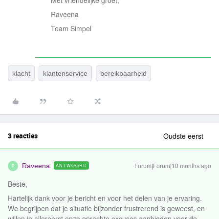
Met vriendelijke groet,
Raveena
Team Simpel
klacht
klantenservice
bereikbaarheid
3 reacties
Oudste eerst
Raveena
ANTWOORD
Forum|Forum|10 months ago
R
Beste,
Hartelijk dank voor je bericht en voor het delen van je ervaring.
We begrijpen dat je situatie bijzonder frustrerend is geweest, en
willen je allereerst onze oprechte excuses aanbieden voor de