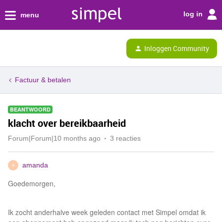
log in
menu
Inloggen Community
Factuur & betalen
BEANTWOORD
klacht over bereikbaarheid
Forum|Forum|10 months ago
3 reacties
amanda
A
Goedemorgen,
Ik zocht anderhalve week geleden contact met Simpel omdat ik