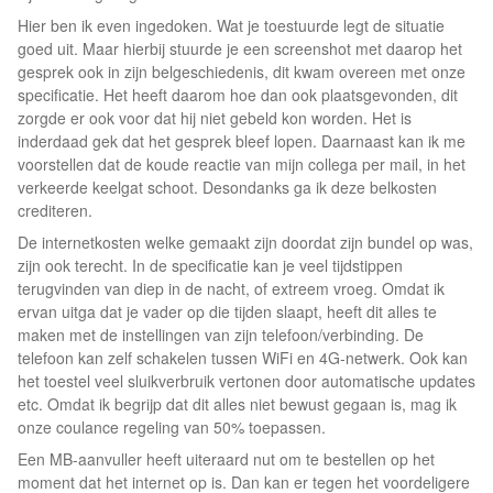
Hier ben ik even ingedoken. Wat je toestuurde legt de situatie
goed uit. Maar hierbij stuurde je een screenshot met daarop het
gesprek ook in zijn belgeschiedenis, dit kwam overeen met onze
specificatie. Het heeft daarom hoe dan ook plaatsgevonden, dit
zorgde er ook voor dat hij niet gebeld kon worden. Het is
inderdaad gek dat het gesprek bleef lopen. Daarnaast kan ik me
voorstellen dat de koude reactie van mijn collega per mail, in het
verkeerde keelgat schoot. Desondanks ga ik deze belkosten
crediteren.
De internetkosten welke gemaakt zijn doordat zijn bundel op was,
zijn ook terecht. In de specificatie kan je veel tijdstippen
terugvinden van diep in de nacht, of extreem vroeg. Omdat ik
ervan uitga dat je vader op die tijden slaapt, heeft dit alles te
maken met de instellingen van zijn telefoon/verbinding. De
telefoon kan zelf schakelen tussen WiFi en 4G-netwerk. Ook kan
het toestel veel sluikverbruik vertonen door automatische updates
etc. Omdat ik begrijp dat dit alles niet bewust gegaan is, mag ik
onze coulance regeling van 50% toepassen.
Een MB-aanvuller heeft uiteraard nut om te bestellen op het
moment dat het internet op is. Dan kan er tegen het voordeligere