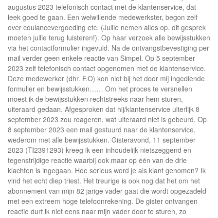
augustus 2023 telefonisch contact met de klantenservice, dat
leek goed te gaan. Een welwillende medewerkster, begon zelf
over coulancevergoeding etc. (Jullie nemen alles op, dit gesprek
moeten jullie terug luisteren!). Op haar verzoek alle bewijsstukken
via het contactformulier ingevuld. Na de ontvangstbevestiging per
mail verder geen enkele reactie van Simpel. Op 5 september
2023 zelf telefonisch contact opgenomen met de klantenservice.
Deze medewerker (dhr. F.O) kon niet bij het door mij ingediende
formulier en bewijsstukken…… Om het proces te versnellen
moest ik de bewijsstukken rechtstreeks naar hem sturen,
uiteraard gedaan. Afgesproken dat hij/klantenservice uiterlijk 8
september 2023 zou reageren, wat uiteraard niet is gebeurd. Op
8 september 2023 een mail gestuurd naar de klantenservice,
wederom met alle bewijsstukken. Gisteravond, 11 september
2023 (TI2391293) kreeg ik een inhoudelijk nietszeggend en
tegenstrijdige reactie waarbij ook maar op één van de drie
klachten is ingegaan. Hoe serieus word je als klant genomen? Ik
vind het echt diep triest. Het treurige is ook nog dat het om het
abonnement van mijn 82 jarige vader gaat die wordt opgezadeld
met een extreem hoge telefoonrekening. De gister ontvangen
reactie durf ik niet eens naar mijn vader door te sturen, zo