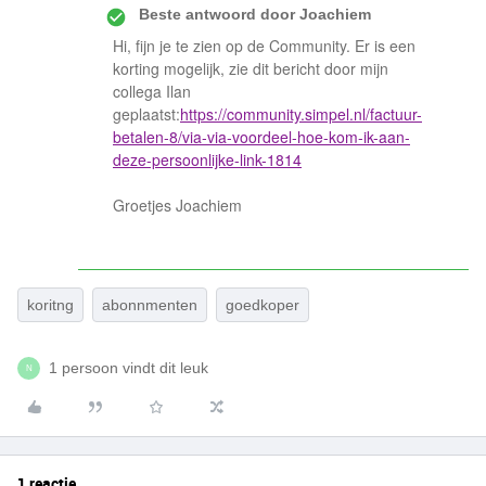
Beste antwoord door
Joachiem
Hi, fijn je te zien op de Community. Er is een
korting mogelijk, zie dit bericht door mijn
collega Ilan
geplaatst:
https://community.simpel.nl/factuur-
betalen-8/via-via-voordeel-hoe-kom-ik-aan-
deze-persoonlijke-link-1814
Groetjes Joachiem
koritng
abonnmenten
goedkoper
1 persoon vindt dit leuk
N
1 reactie