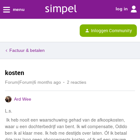
log in
menu
Inloggen Community
Factuur & betalen
kosten
Forum|Forum|6 months ago
2 reacties
Ard Wee
L.s.
Ik heb nooit een waarschuwing gehad van de afkoopkosten,
waar u een dochterbedrijf van bent. Ik wil compensatie, Odido
ben ik al klaar mee. Ik heb me destijds over laten. Óf ik betaal
drie jaar lang geen abonnements kosten, of ik wil een nieuwe