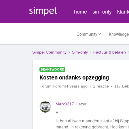
home
sim-only
klan
Community
Knowledge
Simpel Community
Sim-only
Factuur & betalen
BEANTWOORD
Kosten ondanks opzegging
Forum|Forum|4 years ago
1 reactie
117 Be
Mark0317
Lezer
Hi,
Ik ben al twee maanden klant af bij Sim
maand, in rekening gebracht. Hoe kom i