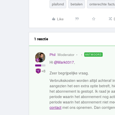
plafond
betalen
onterechte fact
Like
1 reactie
Phil
Moderator
ANTWOORD
Hi
@Mark0317
,
+8
Zeer begrijpelijke vraag.
Verbruikskosten worden altijd achteraf i
aangezien het een extra optie betreft, hi
het abonnement is gestopt. Ik raad je aa
periode waarin het abonnement nog actie
periode waarin het abonnement niet meer 
contact
met ons opnemen. Dan corrigeren