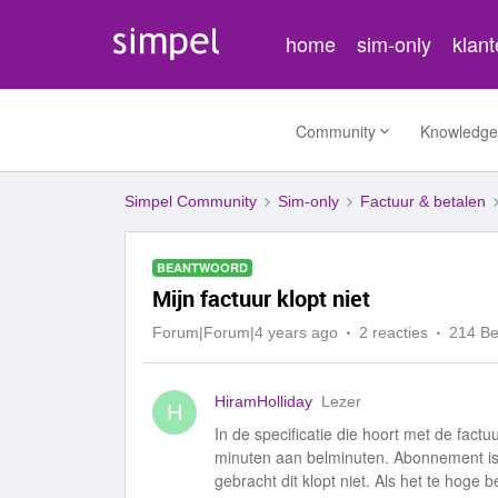
home
sim-only
klan
Community
Knowledge
Simpel Community
Sim-only
Factuur & betalen
BEANTWOORD
Mijn factuur klopt niet
Forum|Forum|4 years ago
2 reacties
214 B
HiramHolliday
Lezer
H
In de specificatie die hoort met de fac
minuten aan belminuten. Abonnement is 
gebracht dit klopt niet. Als het te hoge