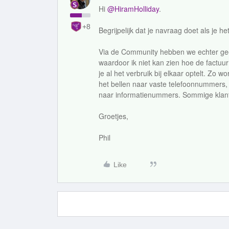
Hi
@HiramHolliday
.
+8
Begrijpelijk dat je navraag doet als je het
Via de Community hebben we echter gee
waardoor ik niet kan zien hoe de factuu
je al het verbruik bij elkaar optelt. Zo
het bellen naar vaste telefoonnummers,
naar informatienummers. Sommige klant
Groetjes,
Phil
Like