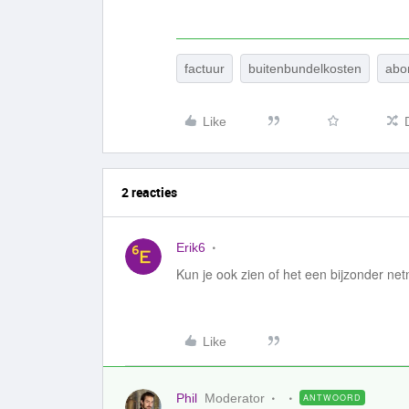
factuur
buitenbundelkosten
abo
Like
2 reacties
Erik6
Kun je ook zien of het een bijzonder ne
Like
Phil
Moderator
ANTWOORD