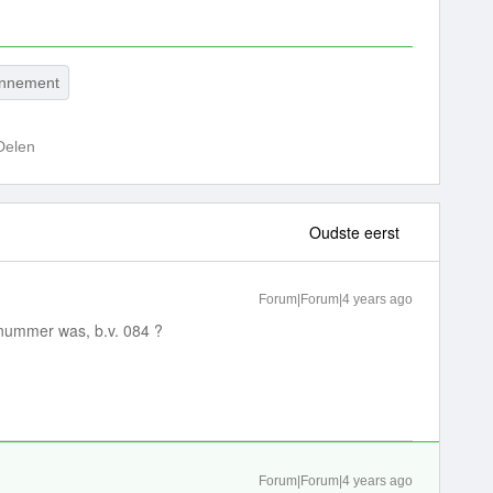
nnement
Delen
Oudste eerst
Forum|Forum|4 years ago
tnummer was, b.v. 084 ?
Forum|Forum|4 years ago