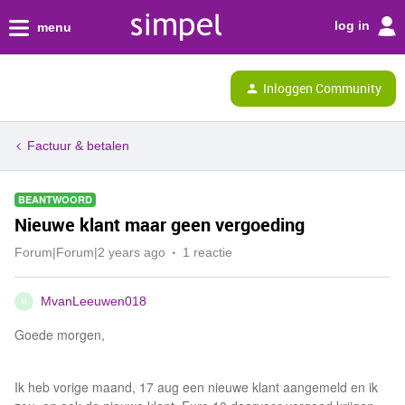
log in
menu
Inloggen Community
Factuur & betalen
BEANTWOORD
Nieuwe klant maar geen vergoeding
Forum|Forum|2 years ago
1 reactie
MvanLeeuwen018
M
Goede morgen,
Ik heb vorige maand, 17 aug een nieuwe klant aangemeld en ik