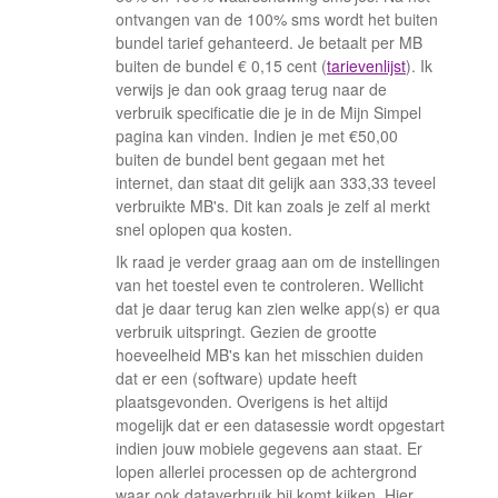
ontvangen van de 100% sms wordt het buiten
bundel tarief gehanteerd. Je betaalt per MB
buiten de bundel € 0,15 cent (
tarievenlijst
). Ik
verwijs je dan ook graag terug naar de
verbruik specificatie die je in de Mijn Simpel
pagina kan vinden. Indien je met €50,00
buiten de bundel bent gegaan met het
internet, dan staat dit gelijk aan 333,33 teveel
verbruikte MB's. Dit kan zoals je zelf al merkt
snel oplopen qua kosten.
Ik raad je verder graag aan om de instellingen
van het toestel even te controleren. Wellicht
dat je daar terug kan zien welke app(s) er qua
verbruik uitspringt. Gezien de grootte
hoeveelheid MB's kan het misschien duiden
dat er een (software) update heeft
plaatsgevonden. Overigens is het altijd
mogelijk dat er een datasessie wordt opgestart
indien jouw mobiele gegevens aan staat. Er
lopen allerlei processen op de achtergrond
waar ook dataverbruik bij komt kijken. Hier