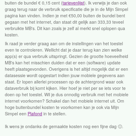
buiten de bundel € 0,15 cent (
tarievenlijst
). Ik verwijs je dan ook
graag terug naar de verbruik specificatie die je in de Mijn Simpel
pagina kan vinden. Indien je met €50,00 buiten de bundel bent
gegaan met het internet, dan staat dit gelijk aan 333,33 teveel
verbruikte MB's. Dit kan zoals je zelf al merkt snel oplopen qua
kosten.
Ik raad je verder graag aan om de instellingen van het toestel
even te controleren. Wellicht dat je daar terug kan zien welke
app(s) er qua verbruik uitspringt. Gezien de grootte hoeveelheid
MB's kan het misschien duiden dat er een (software) update
heeft plaatsgevonden. Overigens is het altijd mogelijk dat er een
datasessie wordt opgestart indien jouw mobiele gegevens aan
staat. Er lopen allerlei processen op de achtergrond waar ook
dataverbruik bij komt kijken. Hier hoef je niet per se iets voor te
doen op het toestel. Wil je dus onnodig verbruik met het mobiele
internet voorkomen? Schakel dan het mobiele internet uit. Om
hoge buitenbundel kosten te voorkomen kan je ook via Mijn
Simpel een
Plafond
in te stellen.
Ik wens je ondanks de gemaakte kosten nog een fijne dag 🙂.