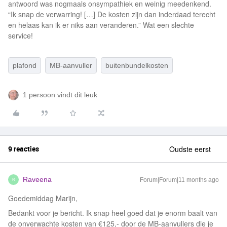
antwoord was nogmaals onsympathiek en weinig meedenkend.
“Ik snap de verwarring! […] De kosten zijn dan inderdaad terecht
en helaas kan ik er niks aan veranderen.” Wat een slechte
service!
plafond
MB-aanvuller
buitenbundelkosten
1 persoon vindt dit leuk
9 reacties
Oudste eerst
Raveena
Forum|Forum|11 months ago
R
Goedemiddag Marijn,
Bedankt voor je bericht. Ik snap heel goed dat je enorm baalt van
de onverwachte kosten van €125,- door de MB-aanvullers die je