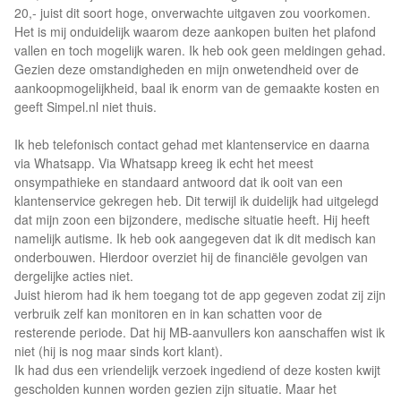
20,- juist dit soort hoge, onverwachte uitgaven zou voorkomen.
Het is mij onduidelijk waarom deze aankopen buiten het plafond
vallen en toch mogelijk waren. Ik heb ook geen meldingen gehad.
Gezien deze omstandigheden en mijn onwetendheid over de
aankoopmogelijkheid, baal ik enorm van de gemaakte kosten en
geeft Simpel.nl niet thuis.
Ik heb telefonisch contact gehad met klantenservice en daarna
via Whatsapp. Via Whatsapp kreeg ik echt het meest
onsympathieke en standaard antwoord dat ik ooit van een
klantenservice gekregen heb. Dit terwijl ik duidelijk had uitgelegd
dat mijn zoon een bijzondere, medische situatie heeft. Hij heeft
namelijk autisme. Ik heb ook aangegeven dat ik dit medisch kan
onderbouwen. Hierdoor overziet hij de financiële gevolgen van
dergelijke acties niet.
Juist hierom had ik hem toegang tot de app gegeven zodat zij zijn
verbruik zelf kan monitoren en in kan schatten voor de
resterende periode. Dat hij MB-aanvullers kon aanschaffen wist ik
niet (hij is nog maar sinds kort klant).
Ik had dus een vriendelijk verzoek ingediend of deze kosten kwijt
gescholden kunnen worden gezien zijn situatie. Maar het