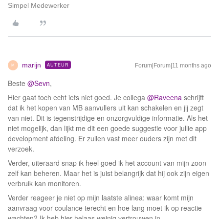
Simpel Medewerker
marijn
AUTEUR
Forum|Forum|11 months ago
M
Beste ​
@Sevn
,
Hier gaat toch echt iets niet goed. Je collega ​
@Raveena
schrijft
dat ik het kopen van MB aanvullers uit kan schakelen en jij zegt
van niet. Dit is tegenstrijdige en onzorgvuldige informatie. Als het
niet mogelijk, dan lijkt me dit een goede suggestie voor jullie app
development afdeling. Er zullen vast meer ouders zijn met dit
verzoek.
Verder, uiteraard snap ik heel goed ik het account van mijn zoon
zelf kan beheren. Maar het is juist belangrijk dat hij ook zijn eigen
verbruik kan monitoren.
Verder reageer je niet op mijn laatste alinea: waar komt mijn
aanvraag voor coulance terecht en hoe lang moet ik op reactie
wachten? Ik heb hier helaas weinig vertrouwen in.