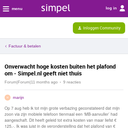
log in
menu
Inloggen Community
Factuur & betalen
Onverwacht hoge kosten buiten het plafond
om - Simpel.nl geeft niet thuis
Forum|Forum|11 months ago
9 reacties
marijn
M
Op 7 aug heb ik tot mijn grote verbazing geconstateerd dat mijn
zoon via zijn mobiele telefoon tienmaal een ‘MB-aanvuller’ had
aangeschaft. Dit heeft geleid tot extra kosten van maar liefst €
125,-. Ik was juist in de veronderstelling dat het plafond van €