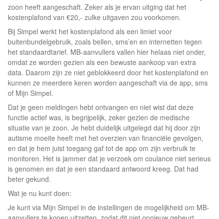
zoon heeft aangeschaft. Zeker als je ervan uitging dat het
kostenplafond van €20,- zulke uitgaven zou voorkomen.
Bij Simpel werkt het kostenplafond als een limiet voor
buitenbundelgebruik, zoals bellen, sms’en en internetten tegen
het standaardtarief. MB-aanvullers vallen hier helaas niet onder,
omdat ze worden gezien als een bewuste aankoop van extra
data. Daarom zijn ze niet geblokkeerd door het kostenplafond en
kunnen ze meerdere keren worden aangeschaft via de app, sms
of Mijn Simpel.
Dat je geen meldingen hebt ontvangen en niet wist dat deze
functie actief was, is begrijpelijk, zeker gezien de medische
situatie van je zoon. Je hebt duidelijk uitgelegd dat hij door zijn
autisme moeite heeft met het overzien van financiële gevolgen,
en dat je hem juist toegang gaf tot de app om zijn verbruik te
monitoren. Het is jammer dat je verzoek om coulance niet serieus
is genomen en dat je een standaard antwoord kreeg. Dat had
beter gekund.
Wat je nu kunt doen:
Je kunt via Mijn Simpel in de instellingen de mogelijkheid om MB-
aanvullers te kopen uitzetten, zodat dit niet opnieuw gebeurt.