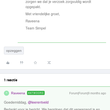
zorgen we dat je verzoek zorgvuldig wordt
opgepakt.
Met vriendelijke groet,
Raveena
Team Simpel
opzeggen
1 reactie
Raveena
ANTWOORD
Forum|Forum|9 months ago
R
Goedemiddag, ​
@leerentveld
Bedankt voor je bericht. We begrijpen dat dit verwarrend is en