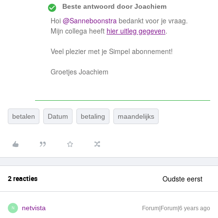
Beste antwoord door
Joachiem
Hoi
@Sanneboonstra
bedankt voor je vraag.
Mijn collega heeft
hier uitleg gegeven
.
Veel plezier met je Simpel abonnement!
Groetjes Joachiem
betalen
Datum
betaling
maandelijks
2 reacties
Oudste eerst
netvista
Forum|Forum|6 years ago
N