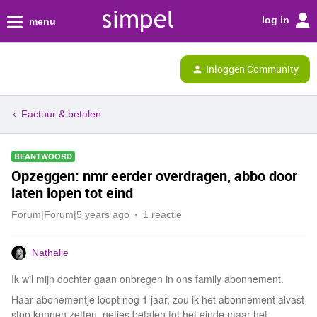
log in
menu
Inloggen Community
Factuur & betalen
BEANTWOORD
Opzeggen: nmr eerder overdragen, abbo door
laten lopen tot eind
Forum|Forum|5 years ago
1 reactie
Nathalie
Ik wil mijn dochter gaan onbregen in ons family abonnement.
Haar abonementje loopt nog 1 jaar, zou ik het abonnement alvast
stop kunnen zetten, netjes betalen tot het einde maar het