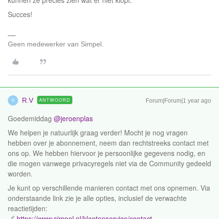
kunnen ze precies zien wat er niet klopt.
Succes!
Geen medewerker van Simpel.
R.V
ANTWOORD
Forum|Forum|1 year ago
R
Goedemiddag ​
@jeroenplas
We helpen je natuurlijk graag verder! Mocht je nog vragen
hebben over je abonnement, neem dan rechtstreeks contact met
ons op. We hebben hiervoor je persoonlijke gegevens nodig, en
die mogen vanwege privacyregels niet via de Community gedeeld
worden.
Je kunt op verschillende manieren contact met ons opnemen. Via
onderstaande link zie je alle opties, inclusief de verwachte
reactietijden:
🔗
https://www.simpel.nl/klantenservice/contact