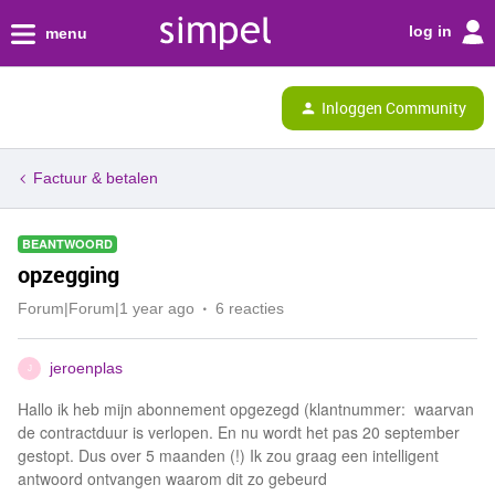
log in
menu
Inloggen Community
Factuur & betalen
BEANTWOORD
opzegging
Forum|Forum|1 year ago
6 reacties
jeroenplas
J
Hallo ik heb mijn abonnement opgezegd (klantnummer: waarvan
de contractduur is verlopen. En nu wordt het pas 20 september
gestopt. Dus over 5 maanden (!) Ik zou graag een intelligent
antwoord ontvangen waarom dit zo gebeurd