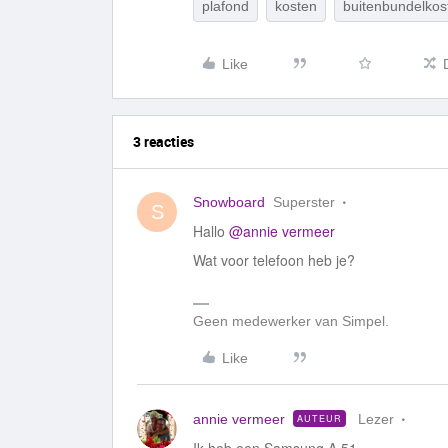
plafond
kosten
buitenbundelkos
Like
3 reacties
Snowboard
Superster
S
Hallo
@annie vermeer
Wat voor telefoon heb je?
Geen medewerker van Simpel.
Like
annie vermeer
Lezer
AUTEUR