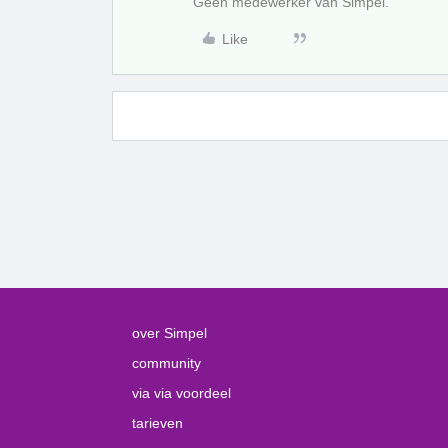
Geen medewerker van Simpel.
Like
over Simpel
community
via via voordeel
tarieven