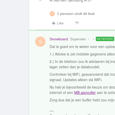
Ik heb een Samsung A 51
1 persoon vindt dit leuk
S
Like
Snowboard
Superster
ANTWOORD
S
Dat is goed om te weten voor een oploss
1.) Advies is zet mobiele gegevens alle
2.) In de telefoon zou ik adviseren bij 
lager zetten dan je databundel.
Controleer bij WiFi, geavanceerd dat mo
signaal. Updates alleen via WiFi.
Nu heb je bijvoorbeeld de keuze om door
internet of een
MB-aanvuller
aan te scha
Zorg dus dat je een buffer hebt zou mijn