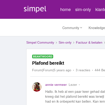
home
sim-only
klan
Community
Knowledge
Simpel Community
Sim-only
Factuur & betalen
BEANTWOORD
Plafond bereikt
Forum|Forum|5 years ago
3 reacties
444 B
annie vermeer
Lezer
Hallo. Ik heb al een paar keer gehad da
kreeg dat het plafond bereikt was terwij
had en ik onbeperkt kan bellen. Kan iem