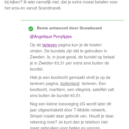
bij kijken? Ik wist namelijk niet, dat je extra moest betalen voor
het sms-en vanuit Scandinavië.
Beste antwoord door
Snowboard
@Angelique Ponylipjes
Op de
tarieven
pagina kun je de kosten
vinden. De bundels zijn idd te gebruiken in
Zweden. Is, in jouw geval, de bundel op betaal
je in Zweden €0,31 per extra sms buiten de
bundel.
Heb je een boottocht gemaakt vindt je op de
tarieven pagina,
buitenland
tarieven. Een
boottocht, maritiem, een vliegreis, satelliet valt
sms buiten de bundel €0,51.
Nog een kleine toevoeging 2G wordt later dit
jaar uitgeschakeld door T-Mobile netwerk,
Simpel maakt daar gebruik van. Houdt je daar
rekening mee? Je kunt dan je telefoon niet
meer gebruiken voor bellen en sms'en.